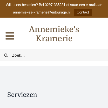
Wilt u iets bestellen? Bel 0297-385281 of stuur een e-mail aan
annemiekes-kramerie@entourage.nl
Contact
Ga
Annemieke's
naar
inhoud
Kramerie
Toggle
Navigation
Home
Zoeken
naar:
Ons assortiment
Cadeaulijsten / huwelijkslijsten
Serviezen
Nieuws