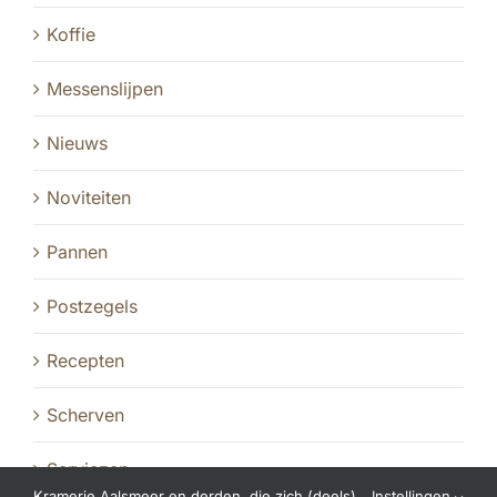
Koffie
Messenslijpen
Nieuws
Noviteiten
Pannen
Postzegels
Recepten
Scherven
Serviezen
Kramerie Aalsmeer en derden, die zich (deels)
Instellingen