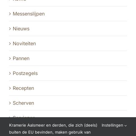
Messenslijpen
Nieuws
Noviteiten
Pannen
Postzegels
Recepten
Scherven
Serviezen
Kramerie Aalsmeer en derden, die zich (deels)
Instellingen
buiten de EU bevinden, maken gebruik van
Stichting Aap