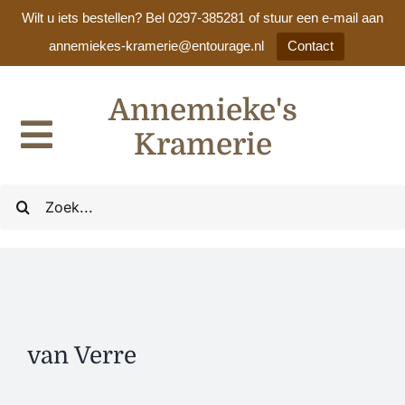
Wilt u iets bestellen? Bel 0297-385281 of stuur een e-mail aan
annemiekes-kramerie@entourage.nl
Contact
Ga
Annemieke's
naar
inhoud
Kramerie
Toggle
Navigation
Home
Zoeken
naar:
Ons assortiment
Cadeaulijsten / huwelijkslijsten
van Verre
Nieuws