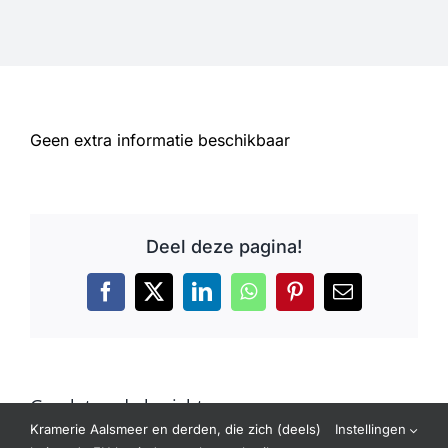
Informatie
Openingstijden
Geen extra informatie beschikbaar
Sale
Deel deze pagina!
Facebook
X
LinkedIn
WhatsApp
Pinterest
E-
mail
Gerelateerde berichten
Kramerie Aalsmeer en derden, die zich (deels)
Instellingen