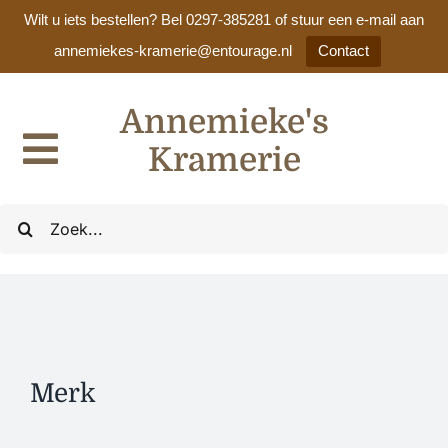
Wilt u iets bestellen? Bel 0297-385281 of stuur een e-mail aan
annemiekes-kramerie@entourage.nl
Contact
Ga
Annemieke's
naar
inhoud
Kramerie
Toggle
Navigation
Home
Zoeken
naar:
Ons assortiment
Cadeaulijsten / huwelijkslijsten
Merk
Nieuws