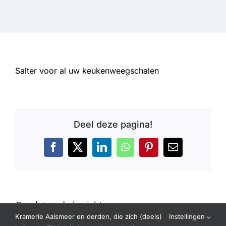
Informatie
Openingstijden
Salter voor al uw keukenweegschalen
Sale
Deel deze pagina!
Facebook
X
LinkedIn
WhatsApp
Pinterest
E-
mail
Gerelateerde berichten
Kramerie Aalsmeer en derden, die zich (deels)
Instellingen