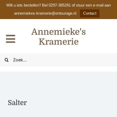
Wilt u iets bestellen? Bel 0297-385281 of stuur een e-mail aan
annemiekes-kramerie@entourage.nl
Contact
Ga
Annemieke's
naar
inhoud
Kramerie
Toggle
Navigation
Home
Zoeken
naar:
Ons assortiment
Cadeaulijsten / huwelijkslijsten
Salter
Nieuws