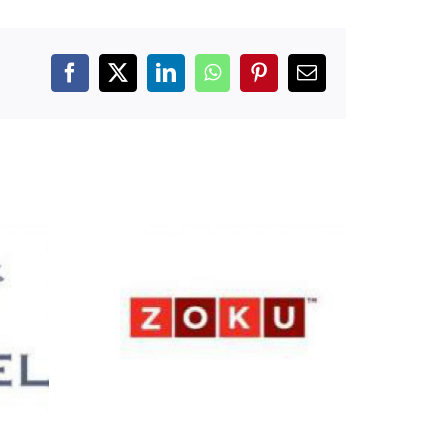
Facebook
X
LinkedIn
WhatsApp
Pinterest
E-
mail