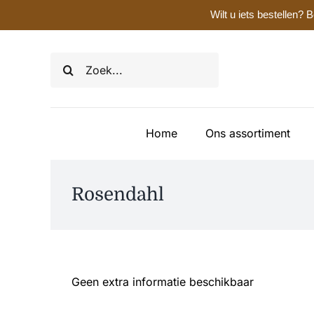
Wilt u iets bestellen
Ga
naar
Zoeken
inhoud
naar:
Home
Ons assortiment
Rosendahl
Geen extra informatie beschikbaar