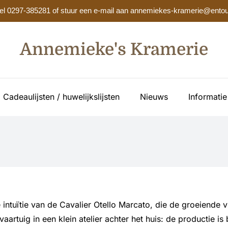
? Bel 0297-385281 of stuur een e-mail aan annemiekes-kramerie@entou
Annemieke's Kramerie
Cadeaulijsten / huwelijkslijsten
Nieuws
Informatie
intuïtie van de Cavalier Otello Marcato, die de groeiende
 vaartuig in een klein atelier achter het huis: de productie