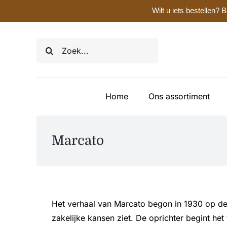
Wilt u iets bestellen
Ga
naar
Zoeken
inhoud
naar:
Home
Ons assortiment
Marcato
Het verhaal van Marcato begon in 1930 op de 
zakelijke kansen ziet. De oprichter begint het