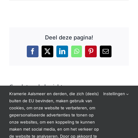
Deel deze pagina!
Facebook
X
LinkedIn
WhatsApp
Pinterest
E-
mail
Gerelateerde berichten
Kramerie Aalsmeer en derden, die zich (deels)
Instellingen
buiten de EU bevinden, maken gebruik van
cookies, om onze website te verbeteren, om
gepersonaliseerde advertenties te tonen op
onze websites, om een koppeling te kunnen
maken met social media, en om het verkeer op
de website te analyseren. Door op akkoord te