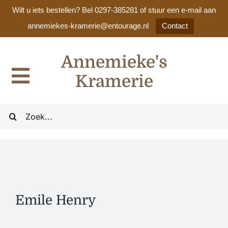
Wilt u iets bestellen? Bel 0297-385281 of stuur een e-mail aan
annemiekes-kramerie@entourage.nl
Contact
Ga
Annemieke's
naar
inhoud
Kramerie
Toggle
Navigation
Home
Zoeken
naar:
Ons assortiment
Cadeaulijsten / huwelijkslijsten
Emile Henry
Nieuws