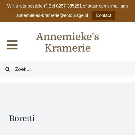
Wilt u iets bestellen? Bel 0297-385281 of stuur een e-mail aan
annemiekes-kramerie@entourage.nl
Contact
Ga
Annemieke's
naar
inhoud
Kramerie
Toggle
Navigation
Home
Zoeken
naar:
Ons assortiment
Cadeaulijsten / huwelijkslijsten
Boretti
Nieuws