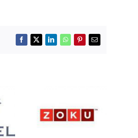
Facebook
X
LinkedIn
WhatsApp
Pinterest
E-
mail