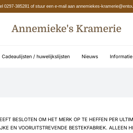
? Bel 0297-385281 of stuur een e-mail aan annemiekes-kramerie@entou
Annemieke's Kramerie
Cadeaulijsten / huwelijkslijsten
Nieuws
Informatie
EFT BESLOTEN OM HET MERK OP TE HEFFEN PER ULTIMO
IJKE EN VOORUITSTREVENDE BESTEKFABRIEK. ALLEEN H