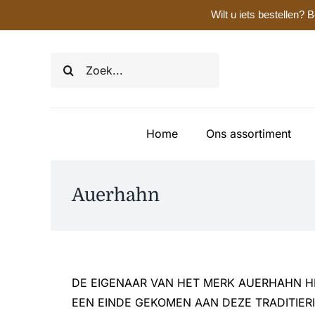
Wilt u iets bestellen
Ga
naar
Zoeken
inhoud
naar:
Home
Ons assortiment
Auerhahn
DE EIGENAAR VAN HET MERK AUERHAHN HE
EEN EINDE GEKOMEN AAN DEZE TRADITIER